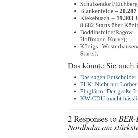
Schulzendorf/Eichber
Blankenfelde –
20.287
Kiekebusch –
19.303
Ü
8.682 Starts über Kön
Boddinsfelde/Rag
Hoffmann-Kurve);
Königs Wusterhause
Starts);
Das könnte Sie auch i
Das sagen Entscheider
FLK: Nicht nur Lorber
Fluglärm: Der große I
KW-CDU macht hässli
BER-F
2 Responses to
Nordbahn am stärkste