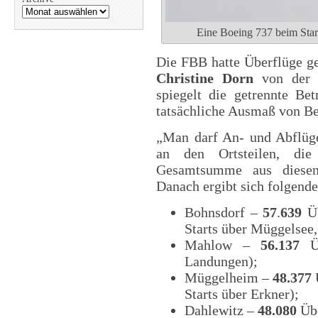
Eine Boeing 737 beim Sta
Die FBB hatte Überflüge ge
Christine Dorn
von der B
spiegelt die getrennte Be
tatsächliche Ausmaß von Be
„Man darf An- und Abflüge
an den Ortsteilen, die
Gesamtsumme aus diesen
Danach ergibt sich folgende
Bohnsdorf –
57
.
639
Üb
Starts über Müggelsee,
Mahlow –
56.137
Üb
Landungen);
Müggelheim –
48.377
Ü
Starts über Erkner);
Dahlewitz –
48.080
Übe