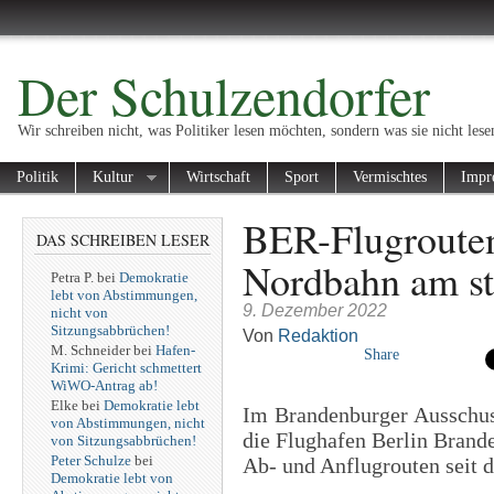
Der Schulzendorfer
Wir schreiben nicht, was Politiker lesen möchten, sondern was sie nicht lese
Politik
Kultur
Wirtschaft
Sport
Vermischtes
Impr
BER-Flugroute
DAS SCHREIBEN LESER
Nordbahn am st
Petra P.
bei
Demokratie
lebt von Abstimmungen,
9. Dezember 2022
nicht von
Sitzungsabbrüchen!
Von
Redaktion
M. Schneider
bei
Hafen-
Share
Krimi: Gericht schmettert
WiWO-Antrag ab!
Elke
bei
Demokratie lebt
Im Brandenburger Ausschuss
von Abstimmungen, nicht
die Flughafen Berlin Bran
von Sitzungsabbrüchen!
Peter Schulze
bei
Ab- und Anflugrouten seit 
Demokratie lebt von