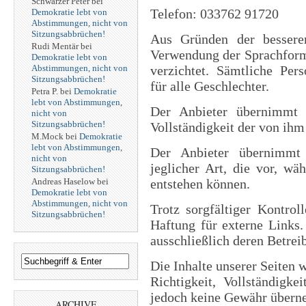
Schwarzer Peter
bei
Telefon: 033762 91720
Demokratie lebt von
Abstimmungen, nicht von
Sitzungsabbrüchen!
Aus Gründen der besseren
Rudi Mentär
bei
Verwendung der Sprachform
Demokratie lebt von
Abstimmungen, nicht von
verzichtet. Sämtliche Per
Sitzungsabbrüchen!
für alle Geschlechter.
Petra P.
bei
Demokratie
lebt von Abstimmungen,
Der Anbieter übernimmt k
nicht von
Sitzungsabbrüchen!
Vollständigkeit der von ihm
M.Mock
bei
Demokratie
lebt von Abstimmungen,
Der Anbieter übernimmt
nicht von
jeglicher Art, die vor, w
Sitzungsabbrüchen!
Andreas Haselow
bei
entstehen können.
Demokratie lebt von
Abstimmungen, nicht von
Trotz sorgfältiger Kontrol
Sitzungsabbrüchen!
Haftung für externe Links.
ausschließlich deren Betrei
Die Inhalte unserer Seiten w
Richtigkeit, Vollständigke
jedoch keine Gewähr überne
ARCHIVE