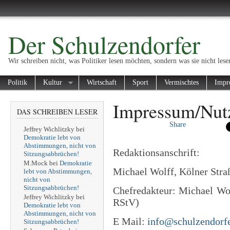
Der Schulzendorfer
Wir schreiben nicht, was Politiker lesen möchten, sondern was sie nicht lese
Politik
Kultur
Wirtschaft
Sport
Vermischtes
Impr
Impressum/Nut
DAS SCHREIBEN LESER
Share
Jeffrey Wichlitzky
bei
Demokratie lebt von
Abstimmungen, nicht von
Redaktionsanschrift:
Sitzungsabbrüchen!
M.Mock
bei
Demokratie
Michael Wolff, Kölner Stra
lebt von Abstimmungen,
nicht von
Sitzungsabbrüchen!
Chefredakteur: Michael Wol
Jeffrey Wichlitzky
bei
RStV)
Demokratie lebt von
Abstimmungen, nicht von
E Mail:
info@schulzendorfe
Sitzungsabbrüchen!