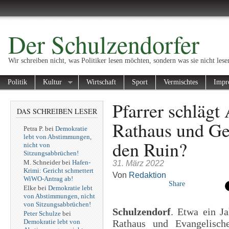
Der Schulzendorfer
Wir schreiben nicht, was Politiker lesen möchten, sondern was sie nicht lese
Politik
Kultur
Wirtschaft
Sport
Vermischtes
Impr
Pfarrer schlägt
DAS SCHREIBEN LESER
Rathaus und Ge
Petra P.
bei
Demokratie
lebt von Abstimmungen,
den Ruin?
nicht von
Sitzungsabbrüchen!
M. Schneider
bei
Hafen-
31. März 2022
Krimi: Gericht schmettert
Von
Redaktion
WiWO-Antrag ab!
Share
Elke
bei
Demokratie lebt
von Abstimmungen, nicht
von Sitzungsabbrüchen!
Schulzendorf
. Etwa ein J
Peter Schulze
bei
Demokratie lebt von
Rathaus und Evangelische