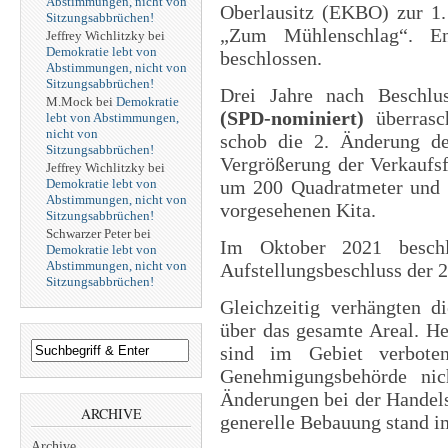
Abstimmungen, nicht von
Oberlausitz (EKBO) zur 1
Sitzungsabbrüchen!
„Zum Mühlenschlag“. E
Jeffrey Wichlitzky
bei
Demokratie lebt von
beschlossen.
Abstimmungen, nicht von
Sitzungsabbrüchen!
Drei Jahre nach Beschlus
M.Mock
bei
Demokratie
(SPD-nominiert)
überrasc
lebt von Abstimmungen,
nicht von
schob die 2. Änderung de
Sitzungsabbrüchen!
Vergrößerung der Verkaufsf
Jeffrey Wichlitzky
bei
Demokratie lebt von
um 200 Quadratmeter und u
Abstimmungen, nicht von
vorgesehenen Kita.
Sitzungsabbrüchen!
Schwarzer Peter
bei
Im Oktober 2021 beschl
Demokratie lebt von
Abstimmungen, nicht von
Aufstellungsbeschluss der 
Sitzungsabbrüchen!
Gleichzeitig verhängten d
über das gesamte Areal. He
sind im Gebiet verbote
Genehmigungsbehörde nich
Änderungen bei der Handels
ARCHIVE
generelle Bebauung stand i
Archive