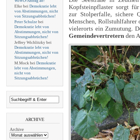
WiWO-Antrag ab!
Kopfsteinpflaster sorgt f
Elke
bei
Demokratie lebt
von Abstimmungen, nicht
zur Stolperfalle, sichere 
von Sitzungsabbrüchen!
Menschen, Rollstuhlfahrer 
Peter Schulze
bei
Demokratie lebt von
vielerorts ein Zumutung. 
Abstimmungen, nicht von
Gemeindevertretern
den A
Sitzungsabbrüchen!
Jeffrey Wichlitzky
bei
Demokratie lebt von
Abstimmungen, nicht von
Sitzungsabbrüchen!
M.Mock
bei
Demokratie
lebt von Abstimmungen,
nicht von
Sitzungsabbrüchen!
ARCHIVE
Archive