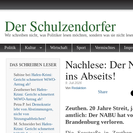
Der Schulzendorfer
Wir schreiben nicht, was Politiker lesen möchten, sondern was sie nicht lese
Politik
Kultur
Wirtschaft
Sport
Vermischtes
Impr
Nachlese: Der 
DAS SCHREIBEN LESER
ins Abseits!
Sabine
bei
Hafen-Krimi:
Gericht schmettert WiWO-
9. Juli 2026
Antrag ab!
Von
Redaktion
Zeuthener
bei
Hafen-
Share
Krimi: Gericht schmettert
WiWO-Antrag ab!
Petra P.
bei
Demokratie
Zeuthen. 20 Jahre Streit, 
lebt von Abstimmungen,
nicht von
amtlich: Der NABU hat vo
Sitzungsabbrüchen!
Brandenburg verloren.
M. Schneider
bei
Hafen-
Krimi: Gericht schmettert
Die Seestraße in Zeuthen 