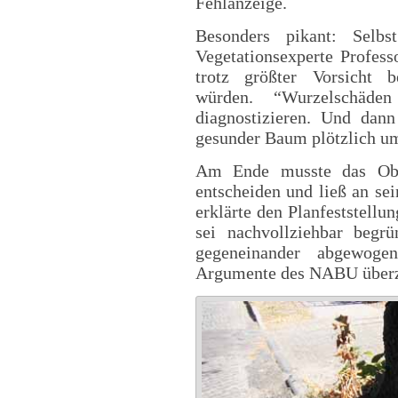
Fehlanzeige.
Besonders pikant: Selbs
Vegetationsexperte Profess
trotz größter Vorsicht
würden. “Wurzelschäd
diagnostizieren. Und dan
gesunder Baum plötzlich umf
Am Ende musste das Ober
entscheiden und ließ an se
erklärte den Planfeststellu
sei nachvollziehbar begr
gegeneinander abgewog
Argumente des NABU überze