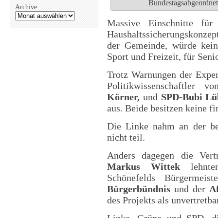
Bundestagsabgeordnet
Archive
Massive Einschnitte fü
Haushaltssicherungskonzep
der Gemeinde, würde keine
Sport und Freizeit, für Sen
Trotz Warnungen der Expert
Politikwissenschaftler 
Körner,
und
SPD-Bubi Lü
aus. Beide besitzen keine 
Die Linke nahm an der be
nicht teil.
Anders dagegen die Vert
Markus Wittek
lehnten
Schönefelds Bürgermeist
Bürgerbündnis
und der
A
des Projekts als unvertretba