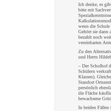
Ich denke, es gi
bitte mit Sachve
Spezialkenntnisse
Kalkulationsmodel
wenn die Schule 
Gehört sie dann 
bezahlt noch weit
vereinbarten Ante
Zu den Alternat
und Herrn Hildeb
– Der Schulhof d
Schülern verkraft
Klassen). Gleiche
Standort Ortszen
persönlich ebenfa
die Fläche käufl
bewachsene Grünf
In beiden Fällen 