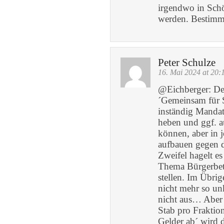
irgendwo in Schö
werden. Bestimm
Peter Schulze
16. Mai 2024 at 20:
@Eichberger: De
´Gemeinsam für S
inständig Manda
heben und ggf. 
können, aber in 
aufbauen gegen di
Zweifel hagelt e
Thema Bürgerbete
stellen. Im Übri
nicht mehr so unk
nicht aus… Aber 
Stab pro Fraktion
Gelder ab´ wird