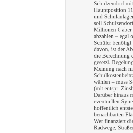
Schulzendorf mit
Hauptposition 1
und Schulanlagen
soll Schulzendor
Millionen € aber
abzahlen – egal 
Schüler benötigt
davon, ist der A
die Berechnung d
gesetzl. Regelun
Meinung nach nic
Schulkostenbeitr
wählen – muss S
(mit entspr. Zin
Darüber hinaus mu
eventuellen Syn
hoffentlich entst
benachbarten Flä
Wer finanziert di
Radwege, Straße