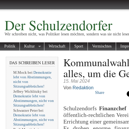
Der Schulzendorfer
Wir schreiben nicht, was Politiker lesen möchten, sondern was sie nicht lese
Politik
Kultur
Wirtschaft
Sport
Vermischtes
Impr
Kommunalwahl:
DAS SCHREIBEN LESER
alles, um die G
M.Mock
bei
Demokratie
lebt von Abstimmungen,
15. Mai 2024
nicht von
Sitzungsabbrüchen!
Von
Redaktion
Jeffrey Wichlitzky
bei
Share
Demokratie lebt von
Abstimmungen, nicht von
Sitzungsabbrüchen!
Schulzendorfs
Finanzchef
Schwarzer Peter
bei
öffentlich-rechtlichen Ver
Demokratie lebt von
Abstimmungen, nicht von
Errichtung einer gemeinsam
Sitzungsabbrüchen!
Es drohen enorme finanzi