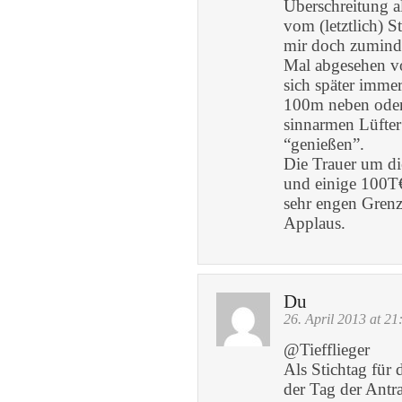
Überschreitung a
vom (letztlich) S
mir doch zuminde
Mal abgesehen vo
sich später imme
100m neben oder
sinnarmen Lüfte
“genießen”.
Die Trauer um di
und einige 100T€ 
sehr engen Grenz
Applaus.
Du
26. April 2013 at 21
@Tiefflieger
Als Stichtag für 
der Tag der Antra