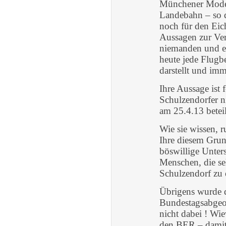
Münchener Modell 
Landebahn – so d
noch für den Eich
Aussagen zur Vert
niemanden und es
heute jede Flug
darstellt und im
Ihre Aussage ist 
Schulzendorfer n
am 25.4.13 betei
Wie sie wissen, 
Ihre diesem Grun
böswillige Unte
Menschen, die se
Schulzendorf zu e
Übrigens wurde 
Bundestagsabgeord
nicht dabei ! Wie
den BER – damit