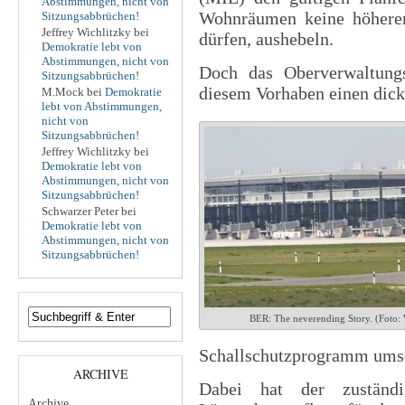
Abstimmungen, nicht von
Wohnräumen keine höheren
Sitzungsabbrüchen!
Jeffrey Wichlitzky
bei
dürfen, aushebeln.
Demokratie lebt von
Abstimmungen, nicht von
Doch das Oberverwaltung
Sitzungsabbrüchen!
diesem Vorhaben einen dick
M.Mock
bei
Demokratie
lebt von Abstimmungen,
nicht von
Sitzungsabbrüchen!
Jeffrey Wichlitzky
bei
Demokratie lebt von
Abstimmungen, nicht von
Sitzungsabbrüchen!
Schwarzer Peter
bei
Demokratie lebt von
Abstimmungen, nicht von
Sitzungsabbrüchen!
BER: The neverending Story. (Foto: 
Schallschutzprogramm umse
ARCHIVE
Dabei hat der zuständi
Archive