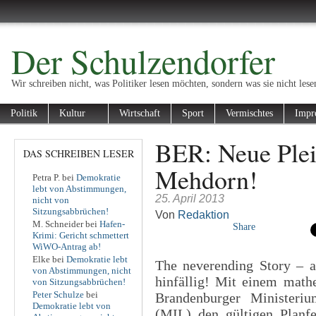
Der Schulzendorfer
Wir schreiben nicht, was Politiker lesen möchten, sondern was sie nicht lese
Politik
Kultur
Wirtschaft
Sport
Vermischtes
Impr
BER: Neue Pleit
DAS SCHREIBEN LESER
Mehdorn!
Petra P.
bei
Demokratie
lebt von Abstimmungen,
25. April 2013
nicht von
Sitzungsabbrüchen!
Von
Redaktion
M. Schneider
bei
Hafen-
Share
Krimi: Gericht schmettert
WiWO-Antrag ab!
Elke
bei
Demokratie lebt
The neverending Story – al
von Abstimmungen, nicht
hinfällig! Mit einem mathe
von Sitzungsabbrüchen!
Peter Schulze
bei
Brandenburger Ministeriu
Demokratie lebt von
(MIL) den gültigen Planfe