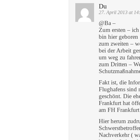
Du
27. April 2013 at 14
@Ba –
Zum ersten – ich
bin hier geboren
zum zweiten – w
bei der Arbeit g
um weg zu fahre
zum Dritten – We
Schutzmaßnahme
Fakt ist, die In
Flughafens sind n
geschönt. Die eh
Frankfurt hat öff
am FH Frankfurt h
Hier herum zudru
Schwerstbetroffe
Nachverkehr ( was