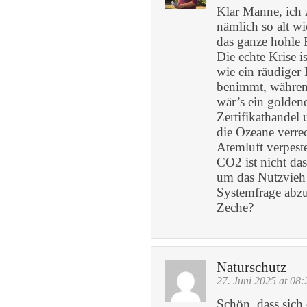
Klar Manne, ich 
nämlich so alt wie
das ganze hohle 
Die echte Krise 
wie ein räudiger
benimmt, während
wär’s ein goldene
Zertifikathandel
die Ozeane verre
Atemluft verpeste
CO2 ist nicht das
um das Nutzvieh 
Systemfrage abzul
Zeche?
Naturschutz
27. Juni 2025 at 08:
Schön, dass sich 