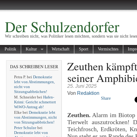
Der Schulzendorfer
Wir schreiben nicht, was Politiker lesen möchten, sondern was sie nicht lese
Politik
Kultur
Wirtschaft
Sport
Vermischtes
Impr
Zeuthen kämpft
DAS SCHREIBEN LESER
seiner Amphibi
Petra P.
bei
Demokratie
lebt von Abstimmungen,
25. Juni 2025
nicht von
Sitzungsabbrüchen!
Von
Redaktion
M. Schneider
bei
Hafen-
Share
Krimi: Gericht schmettert
WiWO-Antrag ab!
Elke
bei
Demokratie lebt
Zeuthen.
Alarm im Biotop K
von Abstimmungen, nicht
Tierwelt auszutrocknen! 
von Sitzungsabbrüchen!
Peter Schulze
bei
Teichfrosch, Erdkröten, 
Demokratie lebt von
Nun steht er am Rande des 