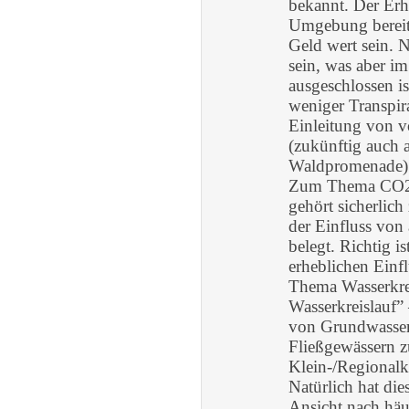
bekannt. Der Erha
Umgebung bereits 
Geld wert sein. 
sein, was aber im
ausgeschlossen 
weniger Transpir
Einleitung von v
(zukünftig auch 
Waldpromenade)
Zum Thema CO2: 
gehört sicherlich
der Einfluss von
belegt. Richtig i
erheblichen Einfl
Thema Wasserkrei
Wasserkreislauf”
von Grundwasser
Fließgewässern 
Klein-/Regionalkl
Natürlich hat die
Ansicht nach häu