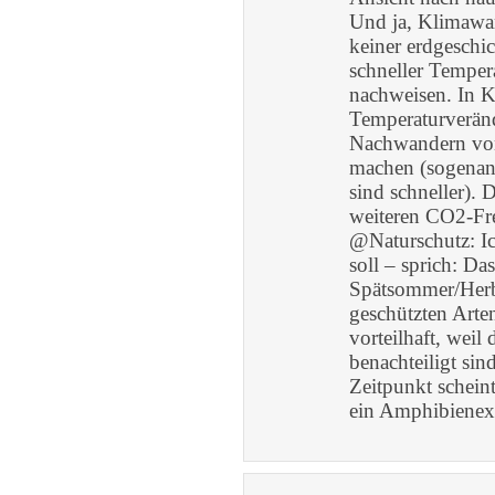
Und ja, Klimawan
keiner erdgeschic
schneller Tempera
nachweisen. In K
Temperaturveränd
Nachwandern von
machen (sogenann
sind schneller). 
weiteren CO2-Fr
@Naturschutz: Ic
soll – sprich: D
Spätsommer/Herbs
geschützten Art
vorteilhaft, weil
benachteiligt si
Zeitpunkt scheint
ein Amphibienexp