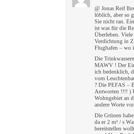
@ Jonas Reif Ihre
löblich, aber so
Sie nicht ran. Ei
ist was für die 
Überleben. Viele 
Verdichtung in 
Flughafen – wo is
Die Trinkwasser
MAWV ! Der Eing
ich bedenklich,
vom Leuchtenbau 
? Die PEFAS – Be
Antworten !!!! )
Wohngebiet an d
andere Worte von
Die Grünen haben
da er 2 m³ / s W
bereitstellen wol