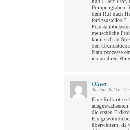
nun ! Herr Prof. 
Pumpengraben. Wo
dem Ruf nach He
fertigzustellen ?
Feinstaubbelast
menschliche Pro
kann sich an Stre
den Grundstücken
Naturprozesse ein
ich an ihren Hin
Oliver
30. Juni 2025 at 12:
Eine Erdkröte sch
ausgewachsenen K
die ersten Erdkr
Ein gewöhnliche
überwintern, da 