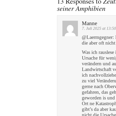
Zeut
13 Responses to
seiner Amphibien
Manne
7. Juli 2025 at 13:50
@Laermgegner: Ic
die aber oft nich
Was ich rauslese
Ursache für weni
verändern und a
Landwirtschaft v
ich nachvollziehe
zu viel Veränderu
gerne nach Oberw
gefahren, das geh
geworden is und v
Ort ne Katastroph
gibt’s da aber k
nicht die Ursache