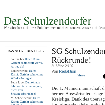
Der Schulzendorfer
Wir schreiben nicht, was Politiker lesen möchten, sondern was sie nicht lese
Politik
Kultur
Wirtschaft
Sport
Vermischtes
Impr
SG Schulzendorf
DAS SCHREIBEN LESER
Rückrunde!
Sabine
bei
Hafen-Krimi:
Gericht schmettert WiWO-
8. März 2010
Antrag ab!
Zeuthener
bei
Hafen-
Von
Redaktion
Krimi: Gericht schmettert
Share
WiWO-Antrag ab!
Petra P.
bei
Demokratie
lebt von Abstimmungen,
Die 1. Männermannschaft de
nicht von
herben Auswärtsniederlage 
Sitzungsabbrüchen!
M. Schneider
bei
Hafen-
Kreisliga. Dank des überra
Krimi: Gericht schmettert
kämpferischen Mannschafts