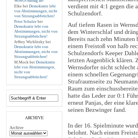
WiWO-Antrag ab!
verdient mit 4:1 gegen die
Elke
bei
Demokratie lebt
von Abstimmungen, nicht
Schulzendorf.
von Sitzungsabbrüchen!
Peter Schulze
bei
Auf tiefem Rasen in Wernsdo
Demokratie lebt von
dem Winterschlaf und dräng
Abstimmungen, nicht von
Sitzungsabbrüchen!
Bereits nach zehn Minuten 
Jeffrey Wichlitzky
bei
einem Freistoß von halb rec
Demokratie lebt von
Abstimmungen, nicht von
Schulzendorfs Keeper Dahl
Sitzungsabbrüchen!
letzten Augenblick klären. 
M.Mock
bei
Demokratie
Wernsdorfer nicht schlecht 
lebt von Abstimmungen,
nicht von
einem schnellen Gegenangri
Sitzungsabbrüchen!
Strafraumseite zu Neumann.
Raum zum einschussbereiten
hatte das Leder zur 0:1 Fü
erneut Panjas, der eine kla
seinen Bezwinger fand.
ARCHIVE
In der 16. Spielminute wur
Archive
belohnt. Nach einem Freisto