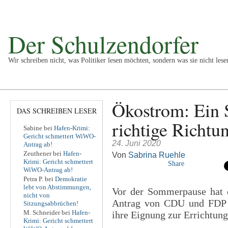
Der Schulzendorfer
Wir schreiben nicht, was Politiker lesen möchten, sondern was sie nicht lese
Politik
Kultur
Wirtschaft
Sport
Vermischtes
Impr
Ökostrom: Ein S
DAS SCHREIBEN LESER
richtige Richtu
Sabine
bei
Hafen-Krimi:
Gericht schmettert WiWO-
24. Juni 2020
Antrag ab!
Zeuthener
bei
Hafen-
Von
Sabrina Ruehle
Krimi: Gericht schmettert
Share
WiWO-Antrag ab!
Petra P.
bei
Demokratie
lebt von Abstimmungen,
Vor der Sommerpause hat 
nicht von
Antrag von CDU und FDP u
Sitzungsabbrüchen!
M. Schneider
bei
Hafen-
ihre Eignung zur Errichtung
Krimi: Gericht schmettert