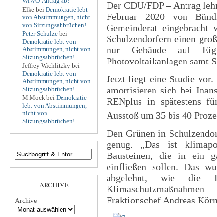
WiWO-Antrag ab!
Der CDU/FDP – Antrag lehnt
Elke
bei
Demokratie lebt
Februar 2020 von Bünd
von Abstimmungen, nicht
von Sitzungsabbrüchen!
Gemeinderat eingebracht 
Peter Schulze
bei
Schulzendorfern einen groß
Demokratie lebt von
nur Gebäude auf Eign
Abstimmungen, nicht von
Sitzungsabbrüchen!
Photovoltaikanlagen samt S
Jeffrey Wichlitzky
bei
Demokratie lebt von
Jetzt liegt eine Studie vor
Abstimmungen, nicht von
amortisieren sich bei In
Sitzungsabbrüchen!
M.Mock
bei
Demokratie
RENplus in spätestens fü
lebt von Abstimmungen,
nicht von
Ausstoß um 35 bis 40 Proze
Sitzungsabbrüchen!
Den Grünen in Schulzendor
genug. „Das ist klimapo
Bausteinen, die in ein g
einfließen sollen. Das w
abgelehnt, wie die 
ARCHIVE
Klimaschutzmaßnahmen
Fraktionschef Andreas Körn
Archive