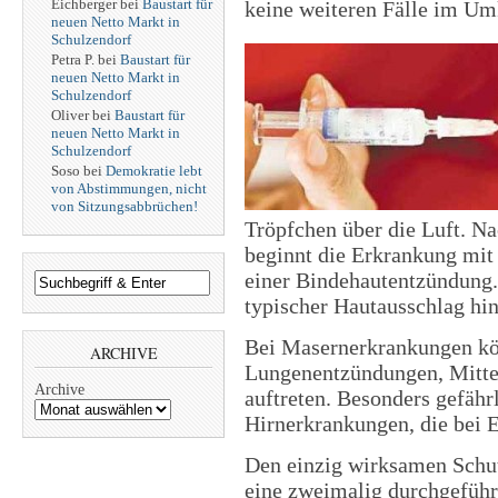
Eichberger
bei
Baustart für
keine weiteren Fälle im Um
neuen Netto Markt in
Schulzendorf
Petra P.
bei
Baustart für
neuen Netto Markt in
Schulzendorf
Oliver
bei
Baustart für
neuen Netto Markt in
Schulzendorf
Soso
bei
Demokratie lebt
von Abstimmungen, nicht
von Sitzungsabbrüchen!
Tröpfchen über die Luft. N
beginnt die Erkrankung mit
einer Bindehautentzündung.
typischer Hautausschlag hin
Bei Masernerkrankungen kö
ARCHIVE
Lungenentzündungen, Mitte
Archive
auftreten. Besonders gefähr
Hirnerkrankungen, die bei
Den einzig wirksamen Schutz
eine zweimalig durchgeführ