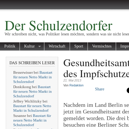
Der Schulzendorfer
Wir schreiben nicht, was Politiker lesen möchten, sondern was sie nicht lese
Politik
Kultur
Wirtschaft
Sport
Vermischtes
Impr
Gesundheitsamt
DAS SCHREIBEN LESER
des Impfschutz
Besserwisser
bei
Baustart
für neuen Netto Markt in
21. Mai 2013
Schulzendorf
Von
Redaktion
Donkikong
bei
Baustart
Share
für neuen Netto Markt in
Schulzendorf
Jeffrey Wichlitzky
bei
Nachdem im Land Berlin sei
Baustart für neuen Netto
Markt in Schulzendorf
jetzt im Gesundheitsamt des
Susanne
bei
Baustart für
gemeldet worden. Die drei b
neuen Netto Markt in
besuchen eine Berliner Schu
Schulzendorf