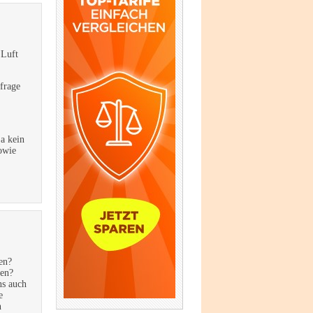
 Luft
frage
ja kein
owie
en?
ten?
ns auch
e
n