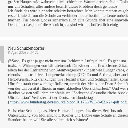
großen Hauptstraße wahrscheinlich schlechter. Warum dreht sich die Disk
nur um Schulen, alles andere betrifft dieses Problem doch genauso?
Ich finde das wird hier sehr selektiv betrachtet. Man könnte meinen es geh
erster Linie darum die Schule zu verhindern oder bestimmte Leute unbeli
machen. Für beides gibt es sicherlich auch gute Gründe aber eine sinnvoll
Debatte ist das ja auf die Art nicht, da sind wir uns hoffentlich einig.
Neu Schulzendorfer
8. April 2026 at 14:22
@Soso: Es geht ja gar nicht nur um “schlechte Luftqualität”. Es geht um
toxische Wirkungen von Ultrafeinstaub für Kinder und Erwachsene. Zitat
allem bei der Entstehung von Atemwegserkrankungen wie Lungenkrebs, d
chronisch obstruktiven Lungenerkrankung (COPD) und Asthma, aber auc
Herz-Kreislauf-Erkrankungen wie Herzinfarkten und Schlaganfällen ko
Ultrafeinstaub eine wichtige Rolle zu, urteilt der Mediziner Dean Schrauf
von der Universität Illinois in einer aktuellen Übersichtsarbeit.” Und wer
darüber wissen will, dem empfehle ich “Sachstand-Gesundheitliche Aspek
Ultrafeinstau” Verfasser ist der Deutschen Bundestag.
(
https://www.bundestag.de/resource/blob/1011736/WD-8-031-24-pdf.pdf
)
Es ist eine Schande, dass Herr Hentschel angesichts dieses Berichts mit
Unterstützung von Mollenschott, Körner und Lübke eine Schule an diese
Standort bauen will.Sie alle sollten sich schämen!