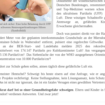
Dokumente der wissenschaftlichen D
Deutschen Bundestages, renommierte
und Top-Mediziner warnen schon 
den ultrafeinen Partikeln (UFP) 
Luft. Diese winzigen Schadstoffe g
Atemwege an, gefährden Ki
nd sich sicher: Eine hohe Belastung durch UFP
Erwachsene gleichermaßen.
 schweren Atemwegserkrankungen führen
(Symbolbild)
Doch was passiert direkt vor der H
dert Meter von der geplanten interkommunalen Grundschule an der Miersdor
tainer-Schule in Waltersdorf entfernt, pulsiert eine regelrechte Giftwolke
on an der BER-Start- und Landebahn meldete 2025 den rekordver
mittelwert von 174.147 Partikeln pro Kubikzentimeter Luft! Am vergangen
3.136 Partikel/cm³. Das Siebenfache der von der WHO ausgegebenen Orientie
nzentration von 10.000 Partikeln/cm³!
dort zur Schule gehen sollen, atmen täglich diese gefährliche Luft ein.
eister Hentschel? Schweigt bis heute eisern auf eine Anfrage, wie er ange
e Projekte rechtfertigt. Keine Stellungnahme, kein Lösungsansatz, kein Schutz
as ist nicht nur ignorant, das ist ein fatales Versagen eines gewählten Vertreters
rat darf bei so einer Gesundheitsgefahr schweigen
. Eltern und Kinder in
ndorf verdienen Antworten. Und zwar jetzt!