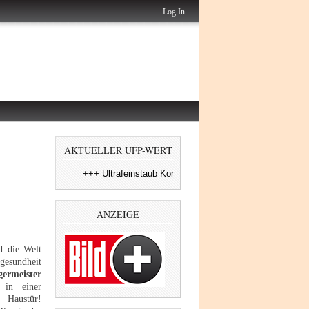
Log In
AKTUELLER UFP-WERT
+++ Ultrafeinstaub Konzentration am BER, Maximaler Eins
ANZEIGE
 die Welt
esundheit
germeister
in einer
n Haustür!