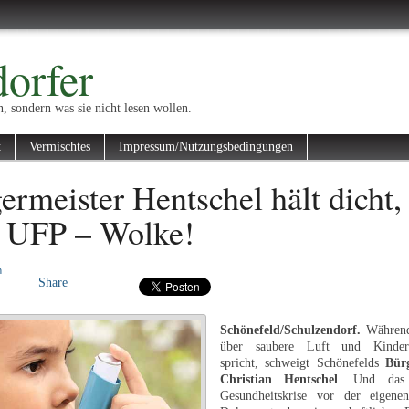
orfer
n, sondern was sie nicht lesen wollen.
t
Vermischtes
Impressum/Nutzungsbedingungen
ermeister Hentschel hält dicht,
z UFP – Wolke!
n
Share
Schönefeld/Schulzendorf.
Während
über saubere Luft und Kinderg
spricht, schweigt Schönefelds
Bür
Christian Hentschel
. Und das 
Gesundheitskrise vor der eigene