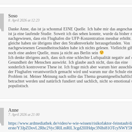
Soso
8. April 2026 at 12:23
Danke Anne, das ist ja schonmal EINE Quelle. Ich habe mir das angeschau
ist ja eine laufende Studie. Soweit ich das sehen konnte, wurde da bisher 
nachgewiesen, dass ein Flughafen die UFP-Konzentration messbar erhöht.
gleiche haben sie übrigens über den Straßenverkehr herausgefunden. Von
nachgewiesenen Gesundheitsschäden habe ich nichts gelesen. Vielleicht gib
noch eine andere Quelle, muss ja nicht aus Berlin sein
Ich denke übrigens auch, dass sich eine schlechte Luftqualität negativ auf 
Gesundheit der Menschen auswirkt. Ich glaube auch nicht, dass das eine
sonderlich kontroverse These ist. Ich frage mich aber warum hier ausschli
der Flughafen verantwortlich gemacht wird und warum nur die Schule ei
Problem ist. Meiner Meinung nach sollte das Thema gesamtgesellschaftlic
betrachtet werden und natürlich fundiert und sachlich, nicht so emotional
populistisch.
Anne
7. April 2026 at 21:00
https://www.ardmediathek.de/video/w-wie-wissen/risikofaktor-feinstaub/d
erste/Y3JpZDovL2Rhc2Vyc3RlLmRlL3cgd2llIHdpc3Nlbi81OTcyNW