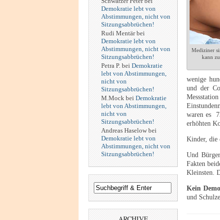
Schwarzer Peter
bei
Demokratie lebt von
Abstimmungen, nicht von
Sitzungsabbrüchen!
Rudi Mentär
bei
Demokratie lebt von
Abstimmungen, nicht von
Mediziner si
Sitzungsabbrüchen!
kann zu
Petra P.
bei
Demokratie
lebt von Abstimmungen,
wenige hun
nicht von
und der Con
Sitzungsabbrüchen!
Messstati
M.Mock
bei
Demokratie
lebt von Abstimmungen,
Einstunden
nicht von
waren es 7
Sitzungsabbrüchen!
erhöhten Ko
Andreas Haselow
bei
Demokratie lebt von
Kinder, die 
Abstimmungen, nicht von
Sitzungsabbrüchen!
Und Bürgerm
Fakten beid
Kleinsten. D
Kein Demok
und Schulze
ARCHIVE