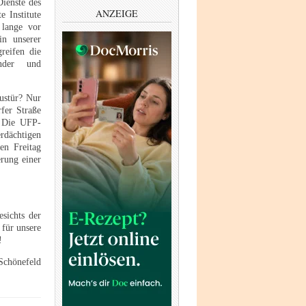
ienste des
ANZEIGE
 Institute
lange vor
in unserer
reifen die
nder und
austür? Nur
fer Straße
. Die UFP-
dächtigen
en Freitag
rung einer
sichts der
 für unsere
!
 Schönefeld