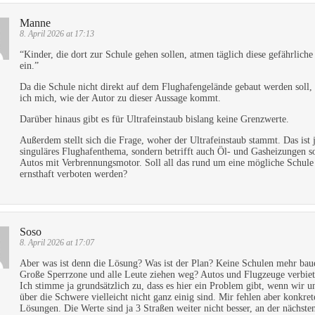
Manne
8. April 2026 at 17:13
“Kinder, die dort zur Schule gehen sollen, atmen täglich diese gefährliche
ein.”
Da die Schule nicht direkt auf dem Flughafengelände gebaut werden soll, 
ich mich, wie der Autor zu dieser Aussage kommt.
Darüber hinaus gibt es für Ultrafeinstaub bislang keine Grenzwerte.
Außerdem stellt sich die Frage, woher der Ultrafeinstaub stammt. Das ist 
singuläres Flughafenthema, sondern betrifft auch Öl- und Gasheizungen s
Autos mit Verbrennungsmotor. Soll all das rund um eine mögliche Schule
ernsthaft verboten werden?
Soso
8. April 2026 at 17:07
Aber was ist denn die Lösung? Was ist der Plan? Keine Schulen mehr bau
Große Sperrzone und alle Leute ziehen weg? Autos und Flugzeuge verbie
Ich stimme ja grundsätzlich zu, dass es hier ein Problem gibt, wenn wir u
über die Schwere vielleicht nicht ganz einig sind. Mir fehlen aber konkret
Lösungen. Die Werte sind ja 3 Straßen weiter nicht besser, an der nächste