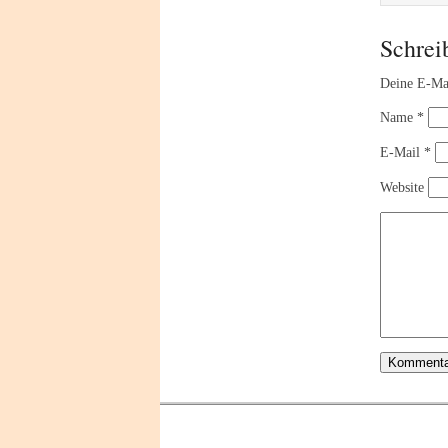
Schrei
Deine E-Mai
Name
*
E-Mail
*
Website