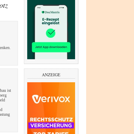
otz
enken.
ANZEIGE
bau ist
berg
eld
nd
astung