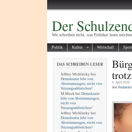
Der Schulzend
Wir schreiben nicht, was Politiker lesen möchte
Politik
Kultur
Wirtschaft
Spor
Bürg
DAS SCHREIBEN LESER
trot
Jeffrey Wichlitzky
bei
Demokratie lebt von
5. April 2026
Abstimmungen, nicht von
Von
Redaktio
Sitzungsabbrüchen!
M.Mock
bei
Demokratie
lebt von Abstimmungen,
nicht von
Sitzungsabbrüchen!
Jeffrey Wichlitzky
bei
Demokratie lebt von
Abstimmungen, nicht von
Sitzungsabbrüchen!