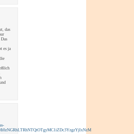
t, das
nur
 Das
t es ja
die
eßlich
n
h
 und
as-
Y5Mi0zNGRhLTRhNTQtOTgyMC1iZDc3YzgzYjIxNzM