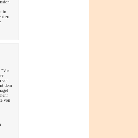
ussion
t in
ebt zu
e
: “Vor
er
h von
mmt dem
nagel
 mehr
te von
m