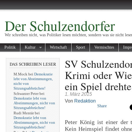
Der Schulzendorfer
Wir schreiben nicht, was Politiker lesen möchten, sondern was sie nicht lese
Politik
Kultur
Wirtschaft
Sport
Vermischtes
Impr
SV Schulzendor
DAS SCHREIBEN LESER
Krimi oder Wie
M.Mock
bei
Demokratie
lebt von Abstimmungen,
ein Spiel drehte
nicht von
Sitzungsabbrüchen!
Schwarzer Peter
bei
1. März 2015
Demokratie lebt von
Von
Redaktion
Abstimmungen, nicht von
Share
Sitzungsabbrüchen!
Rudi Mentär
bei
Demokratie lebt von
Peter König ist einer der
Abstimmungen, nicht von
Sitzungsabbrüchen!
Kein Heimspiel findet ohne