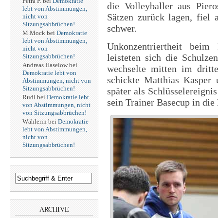
Petra P.
bei
Demokratie
die Volleyballer aus Pier
lebt von Abstimmungen,
Sätzen zurück lagen, fiel
nicht von
Sitzungsabbrüchen!
schwer.
M.Mock
bei
Demokratie
lebt von Abstimmungen,
Unkonzentriertheit beim
nicht von
leisteten sich die Schulze
Sitzungsabbrüchen!
Andreas Haselow
bei
wechselte mitten im drit
Demokratie lebt von
schickte Matthias Kasper
Abstimmungen, nicht von
Sitzungsabbrüchen!
später als Schlüsselereigni
Rudi
bei
Demokratie lebt
sein Trainer Basecup in die
von Abstimmungen, nicht
von Sitzungsabbrüchen!
Wählerin
bei
Demokratie
lebt von Abstimmungen,
nicht von
Sitzungsabbrüchen!
ARCHIVE