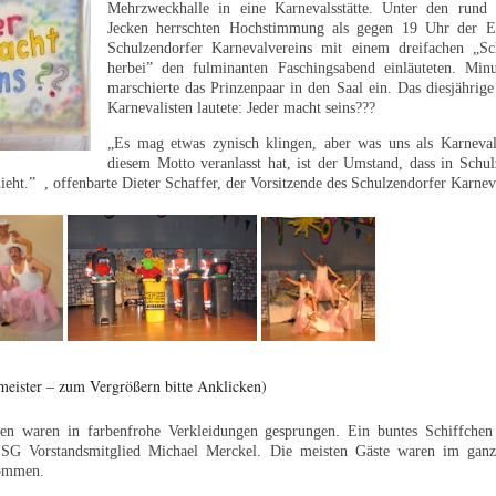
Mehrzweckhalle in eine Karnevalsstätte. Unter den rund 
Jecken herrschten Hochstimmung als gegen 19 Uhr der El
Schulzendorfer Karnevalvereins mit einem dreifachen „Sc
herbei” den fulminanten Faschingsabend einläuteten. Minu
marschierte das Prinzenpaar in den Saal ein. Das diesjährig
Karnevalisten lautete: Jeder macht seins???
„Es mag etwas zynisch klingen, aber was uns als Karneval
diesem Motto veranlasst hat, ist der Umstand, dass in Schu
ieht.” , offenbarte Dieter Schaffer, der Vorsitzende des Schulzendorfer Karnev
meister – zum Vergrößern bitte Anklicken)
ken waren in farbenfrohe Verkleidungen gesprungen. Ein buntes Schiffchen 
SG Vorstandsmitglied Michael Merckel. Die meisten Gäste waren im gan
ommen.