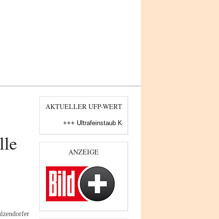
Log In
AKTUELLER UFP-WERT
+++ Ultrafeinstaub Konzentration am BER, Maximaler Ei
lle
ANZEIGE
lzendorfer