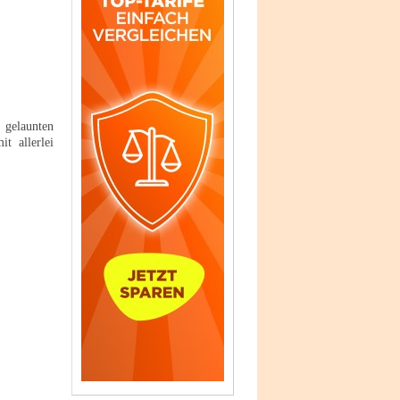
 gelaunten
t allerlei