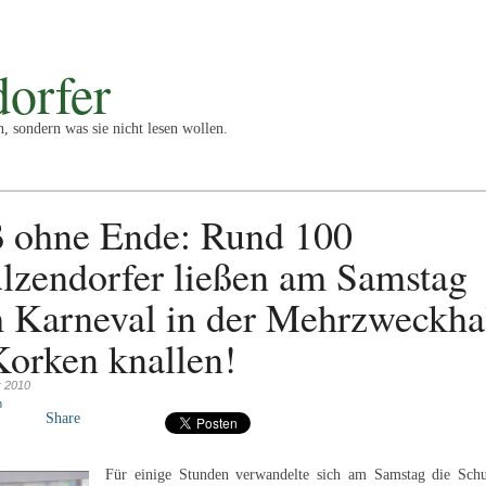
orfer
n, sondern was sie nicht lesen wollen.
t
Vermischtes
Impressum/Nutzungsbedingungen
 ohne Ende: Rund 100
lzendorfer ließen am Samstag
 Karneval in der Mehrzweckha
Korken knallen!
 2010
n
Share
Für einige Stunden verwandelte sich am Samstag die Schu