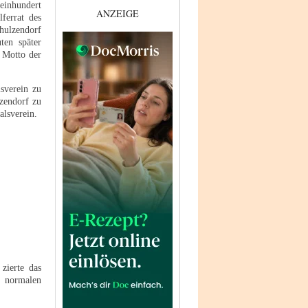
einhundert
ANZEIGE
ferrat des
hulzendorf
ten später
e Motto der
sverein zu
lzendorf zu
alsverein.
zierte das
z normalen