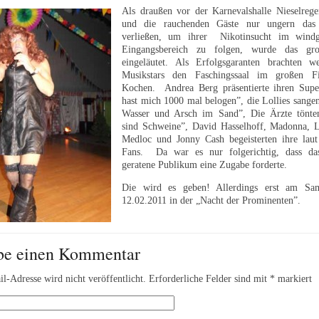
Als draußen vor der Karnevalshalle Nieselregen
und die rauchenden Gäste nur ungern das 
verließen, um ihrer Nikotinsucht im windg
Eingangsbereich zu folgen, wurde das gro
eingeläutet. Als Erfolgsgaranten brachten we
Musikstars den Faschingssaal im großen F
Kochen. Andrea Berg präsentierte ihren Sup
hast mich 1000 mal belogen”, die Lollies sange
Wasser und Arsch im Sand”, Die Ärzte tönt
sind Schweine”, David Hasselhoff, Madonna, 
Medloc und Jonny Cash begeisterten ihre laut
Fans. Da war es nur folgerichtig, dass da
geratene Publikum eine Zugabe forderte.
Die wird es geben! Allerdings erst am Sam
12.02.2011 in der „Nacht der Prominenten”.
be einen Kommentar
l-Adresse wird nicht veröffentlicht.
Erforderliche Felder sind mit
*
markiert