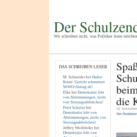
Der Schulzend
Wir schreiben nicht, was Politiker lesen möchte
Politik
Kultur
Wirtschaft
Spor
Spaß
DAS SCHREIBEN LESER
Schu
M. Schneider
bei
Hafen-
Krimi: Gericht schmettert
beim
WiWO-Antrag ab!
Elke
bei
Demokratie lebt
die 
von Abstimmungen, nicht
von Sitzungsabbrüchen!
Peter Schulze
bei
16. November
Demokratie lebt von
Von
Redaktio
Abstimmungen, nicht von
Sitzungsabbrüchen!
Jeffrey Wichlitzky
bei
Demokratie lebt von