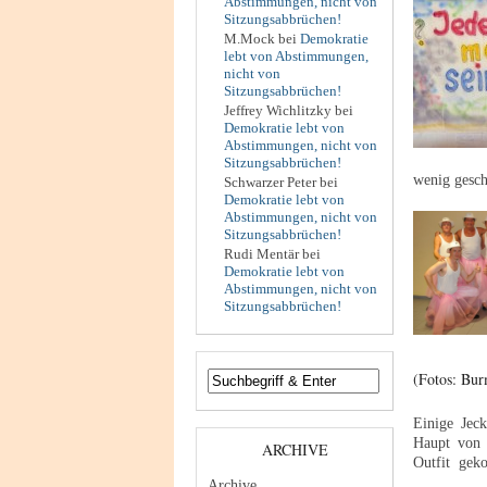
Abstimmungen, nicht von
Sitzungsabbrüchen!
M.Mock
bei
Demokratie
lebt von Abstimmungen,
nicht von
Sitzungsabbrüchen!
Jeffrey Wichlitzky
bei
Demokratie lebt von
Abstimmungen, nicht von
Sitzungsabbrüchen!
wenig gesch
Schwarzer Peter
bei
Demokratie lebt von
Abstimmungen, nicht von
Sitzungsabbrüchen!
Rudi Mentär
bei
Demokratie lebt von
Abstimmungen, nicht von
Sitzungsabbrüchen!
(Fotos: Bur
Einige Jec
Haupt von 
ARCHIVE
Outfit gek
Archive