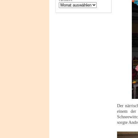
Der närris
einem der
Schneewitt
sorgte Andr