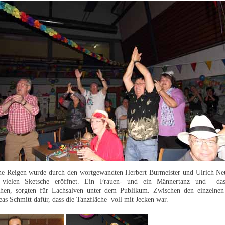
che Reigen wurde durch den wortgewandten Herbert Burmeister und Ulrich N
 vielen Sketsche eröffnet. Ein Frauen- und ein Männertanz und da
chen, sorgten für Lachsalven unter dem Publikum. Zwischen den einzelnen 
eas Schmitt dafür, dass die Tanzfläche voll mit Jecken war.