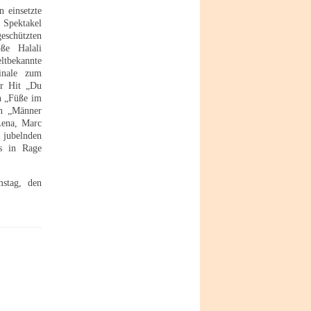
 einsetzte
Spektakel
eschützten
ße Halali
ltbekannte
inale zum
er Hit „Du
n „Füße im
en „Männer
Lena, Marc
 jubelnden
s in Rage
stag, den