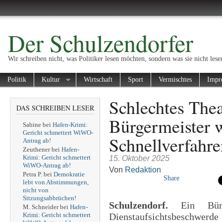
Der Schulzendorfer
Wir schreiben nicht, was Politiker lesen möchten, sondern was sie nicht lese
Politik
Kultur
Wirtschaft
Sport
Vermischtes
Impr
Schlechtes Thea
DAS SCHREIBEN LESER
Bürgermeister 
Sabine
bei
Hafen-Krimi:
Gericht schmettert WiWO-
Schnellverfahre
Antrag ab!
Zeuthener
bei
Hafen-
Krimi: Gericht schmettert
15. Oktober 2025
WiWO-Antrag ab!
Von
Redaktion
Petra P.
bei
Demokratie
Share
lebt von Abstimmungen,
nicht von
Sitzungsabbrüchen!
Schulzendorf.
Ein Bürg
M. Schneider
bei
Hafen-
Krimi: Gericht schmettert
Dienstaufsichtsbeschwerd