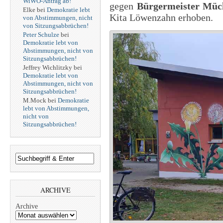
WiWO-Antrag ab!
gegen
Bürgermeister Müc
Elke
bei
Demokratie lebt
Kita Löwenzahn erhoben.
von Abstimmungen, nicht
von Sitzungsabbrüchen!
Peter Schulze
bei
Demokratie lebt von
Abstimmungen, nicht von
Sitzungsabbrüchen!
Jeffrey Wichlitzky
bei
Demokratie lebt von
Abstimmungen, nicht von
Sitzungsabbrüchen!
M.Mock
bei
Demokratie
lebt von Abstimmungen,
nicht von
Sitzungsabbrüchen!
ARCHIVE
Archive