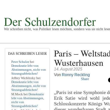
Der Schulzendorfer
Wir schreiben nicht, was Politiker lesen möchten, sondern was sie nicht lese
Politik
Kultur
Wirtschaft
Sport
Vermischtes
Impr
Paris – Weltstad
DAS SCHREIBEN LESER
Wusterhausen
Peter Schulze
bei
Demokratie lebt von
14. August 2025
Abstimmungen, nicht von
Sitzungsabbrüchen!
Von
Ronny Reckling
Jeffrey Wichlitzky
bei
Share
Demokratie lebt von
Abstimmungen, nicht von
Sitzungsabbrüchen!
„Paris ist eine Symphonie 
M.Mock
bei
Demokratie
Erik Satie wird wohl jede
lebt von Abstimmungen,
nicht von
Schlosskonzerte Königs Wus
Sitzungsabbrüchen!
dieser wunderbaren Stadt 