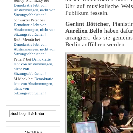
Jeffrey Wichlitzky
bei
Uhr auf musikalische Weis
Demokratie lebt von
Abstimmungen, nicht von
Publikum fesseln.
Sitzungsabbrüchen!
Schwarzer Peter
bei
Gerlint Böttcher
, Pianist
Demokratie lebt von
Abstimmungen, nicht von
Aurélien Bello
haben dafür
Sitzungsabbrüchen!
arrangiert, das sie geme
Rudi Mentär
bei
Berlin aufführen werden.
Demokratie lebt von
Abstimmungen, nicht von
Sitzungsabbrüchen!
Petra P.
bei
Demokratie
lebt von Abstimmungen,
nicht von
Sitzungsabbrüchen!
M.Mock
bei
Demokratie
lebt von Abstimmungen,
nicht von
Sitzungsabbrüchen!
ARCHIVE