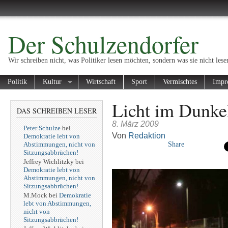
Der Schulzendorfer
Wir schreiben nicht, was Politiker lesen möchten, sondern was sie nicht lese
Politik
Kultur
Wirtschaft
Sport
Vermischtes
Impr
Licht im Dunke
DAS SCHREIBEN LESER
8. März 2009
Peter Schulze
bei
Von
Redaktion
Demokratie lebt von
Abstimmungen, nicht von
Share
Sitzungsabbrüchen!
Jeffrey Wichlitzky
bei
Demokratie lebt von
Abstimmungen, nicht von
Sitzungsabbrüchen!
M.Mock
bei
Demokratie
lebt von Abstimmungen,
nicht von
Sitzungsabbrüchen!