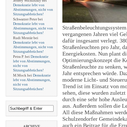
Jeffrey Wichlitzky
bei
Demokratie lebt von
Abstimmungen, nicht von
Sitzungsabbrüchen!
Schwarzer Peter
bei
Demokratie lebt von
Straßenbeleuchtungssystem.
Abstimmungen, nicht von
Sitzungsabbrüchen!
vergangenen Jahren viel Ge
Rudi Mentär
bei
dafür insgesamt verlegt. 3
Demokratie lebt von
Straßenleuchten pro Jahr, 
Abstimmungen, nicht von
Sitzungsabbrüchen!
Energiekosten. Nun plant d
Petra P.
bei
Demokratie
Optimierungskonzept die Ko
lebt von Abstimmungen,
nicht von
Straßenleuchte zu senken, 
Sitzungsabbrüchen!
Jahr entsprechen würde. Daz
M.Mock
bei
Demokratie
moderne Licht- und Steueru
lebt von Abstimmungen,
nicht von
Trend ist im Einsatz von 
Sitzungsabbrüchen!
sehen, diese wurden zuletzt 
durch eine sehr hohe Ausle
aus. Außerdem sollen die 
All diese Maßnahmen werden 
Schulzendorfer Gemeindeka
auch ein Beitrag für die Er
ARCHIVE