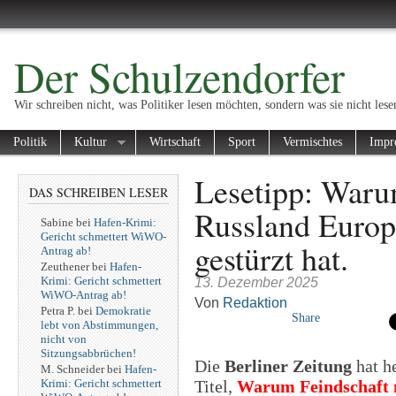
Der Schulzendorfer
Wir schreiben nicht, was Politiker lesen möchten, sondern was sie nicht lese
Politik
Kultur
Wirtschaft
Sport
Vermischtes
Impr
Lesetipp: Waru
DAS SCHREIBEN LESER
Russland Europ
Sabine
bei
Hafen-Krimi:
Gericht schmettert WiWO-
gestürzt hat.
Antrag ab!
Zeuthener
bei
Hafen-
Krimi: Gericht schmettert
13. Dezember 2025
WiWO-Antrag ab!
Von
Redaktion
Petra P.
bei
Demokratie
Share
lebt von Abstimmungen,
nicht von
Sitzungsabbrüchen!
Die
Berliner Zeitung
hat h
M. Schneider
bei
Hafen-
Krimi: Gericht schmettert
Titel,
Warum Feindschaft 