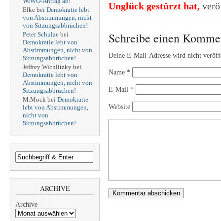
WiWO-Antrag ab!
Unglück gestürzt hat
,
veröf
Elke
bei
Demokratie lebt
von Abstimmungen, nicht
von Sitzungsabbrüchen!
Schreibe einen Komme
Peter Schulze
bei
Demokratie lebt von
Abstimmungen, nicht von
Deine E-Mail-Adresse wird nicht veröffe
Sitzungsabbrüchen!
Jeffrey Wichlitzky
bei
Name
*
Demokratie lebt von
Abstimmungen, nicht von
E-Mail
*
Sitzungsabbrüchen!
M.Mock
bei
Demokratie
Website
lebt von Abstimmungen,
nicht von
Sitzungsabbrüchen!
ARCHIVE
Archive