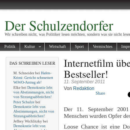
Der Schulzendorfer
Wir schreiben nicht, was Politiker lesen möchten, sondern was sie nicht lese
Politik
Kultur
Wirtschaft
Sport
Vermischtes
Impr
Internetfilm üb
DAS SCHREIBEN LESER
Bestseller!
M. Schneider
bei
Hafen-
Krimi: Gericht schmettert
11. September 2011
WiWO-Antrag ab!
Elke
bei
Demokratie lebt
Von
Redaktion
von Abstimmungen, nicht
Share
von Sitzungsabbrüchen!
Peter Schulze
bei
Demokratie lebt von
Der 11. September 2001 
Abstimmungen, nicht von
Menschen wurden Opfer des
Sitzungsabbrüchen!
Jeffrey Wichlitzky
bei
Loose Chance ist eine Do
Demokratie lebt von