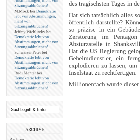
Abstimmungen, nicht von
des tragischsten Tages in d
Sitzungsabbrüchen!
M.Mock
bei
Demokratie
Hat sich tatsächlich alles 
lebt von Abstimmungen,
nicht von
öffentlich darstellte? Kön
Sitzungsabbrüchen!
so präzise in ein Gebäude
Jeffrey Wichlitzky
bei
Zerstörung im Pentago
Demokratie lebt von
Abstimmungen, nicht von
Absturzstelle in Shanksvi
Sitzungsabbrüchen!
Hat die US Regierung gelog
Schwarzer Peter
bei
Geheimdienstler, ein fern
Demokratie lebt von
Abstimmungen, nicht von
explodieren zu lassen, um 
Sitzungsabbrüchen!
Inselstaat zu rechtfertigen.
Rudi Mentär
bei
Demokratie lebt von
Abstimmungen, nicht von
Millionenfach wurde dieser
Sitzungsabbrüchen!
ARCHIVE
Archive