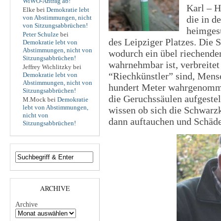
WiWO-Antrag ab!
Karl – H
Elke
bei
Demokratie lebt
von Abstimmungen, nicht
die in d
von Sitzungsabbrüchen!
heimgesu
Peter Schulze
bei
des Leipziger Platzes. Die S
Demokratie lebt von
Abstimmungen, nicht von
wodurch ein übel riechender
Sitzungsabbrüchen!
wahrnehmbar ist, verbreite
Jeffrey Wichlitzky
bei
“Riechkünstler” sind, Men
Demokratie lebt von
Abstimmungen, nicht von
hundert Meter wahrgenommen
Sitzungsabbrüchen!
die Geruchssäulen aufgestell
M.Mock
bei
Demokratie
lebt von Abstimmungen,
wissen ob sich die Schwarzk
nicht von
dann auftauchen und Schäde
Sitzungsabbrüchen!
ARCHIVE
Archive