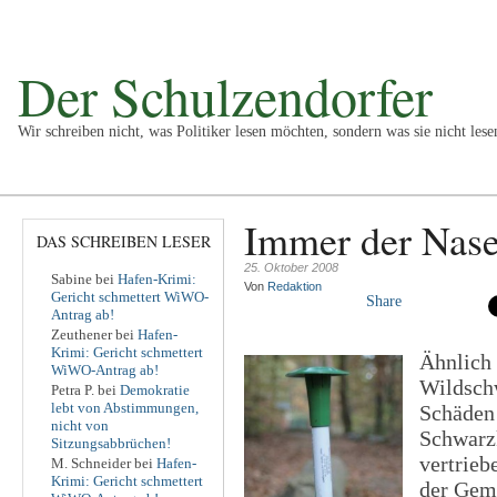
Der Schulzendorfer
Wir schreiben nicht, was Politiker lesen möchten, sondern was sie nicht lese
Politik
Kultur
Wirtschaft
Sport
Vermischtes
Impr
Immer der Nase
DAS SCHREIBEN LESER
25. Oktober 2008
Sabine
bei
Hafen-Krimi:
Von
Redaktion
Gericht schmettert WiWO-
Share
Antrag ab!
Zeuthener
bei
Hafen-
Krimi: Gericht schmettert
Ähnlich 
WiWO-Antrag ab!
Wildschw
Petra P.
bei
Demokratie
lebt von Abstimmungen,
Schäden 
nicht von
Schwarzk
Sitzungsabbrüchen!
vertrieb
M. Schneider
bei
Hafen-
Krimi: Gericht schmettert
der Geme