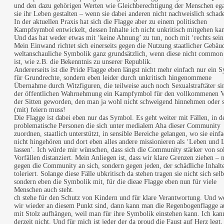
und den dazu gehörigen Werten wie Gleichberechtigung der Menschen ega
sie ihr Leben gestalten – wenn sie dabei anderen nicht nachweislich schad
In der aktuellen Praxis hat sich die Flagge aber zu einem politischen
Kampfsymbol entwickelt, dessen Inhalte ich nicht unkritisch mitgehen ka
Und das hat weder etwas mit ‘keine Ahnung’ zu tun, noch mit ‘rechts sein
Mein Einwand richtet sich einerseits gegen die Nutzung staatlicher Gebäu
weltanschauliche Symbolik ganz grundsätzlich, wenn diese nicht common
ist, wie z.B. die Bekenntnis zu unserer Republik.
Andererseits ist die Pride Flagge eben längst nicht mehr einfach nur ein 
für Grundrechte, sondern eben leider durch unkritisch hingenommene
Übernahme durch Witzfiguren, die teilweise auch noch Sexualstraftäter si
der öffentlichen Wahrnehmung ein Kampfymbol für den vollkommenen Ve
der Sitten geworden, den man ja wohl nicht schweigend hinnehmen oder 
(mit) feiern muss!
Die Flagge ist dabei eben nur das Symbol. Es geht weiter mit Fällen, in d
problematische Personen die sich unter medialem Aha dieser Community
zuordnen, staatlich unterstützt, in sensible Bereiche gelangen, wo sie einf
nicht hingehören und dort eben alles andere missionieren als ‘Leben und 
lassen’. Ich würde mir wünschen, dass sich die Community stärker von so
Vorfällen distanziert. Mein Anliegen ist, dass wir klare Grenzen ziehen – n
gegen die Community an sich, sondern gegen jeden, der schädliche Inhalt
toleriert. Solange diese Fälle ubkritisch da stehen tragen sie nicht sich selb
sondern eben die Symbolik mit, für die dieae Flagge eben nun für viele
Menschen auch steht.
ch stehe für den Schutz von Kindern und für klare Verantwortung. Und w
wir wieder an diesem Punkt sind, dann kann man die Regenbogenflagge a
mit Stolz aufhängen, weil man für ihre Symbolik einstehen kann. Ich kan
derzeit nicht. Und für mich ist jeder der da proud die Faust auf Herz legt,