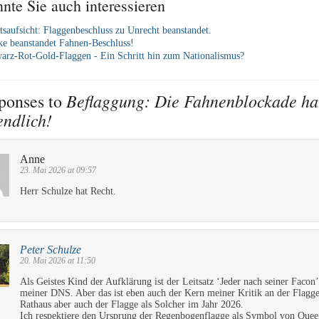
nte Sie auch interessieren
tsaufsicht: Flaggenbeschluss zu Unrecht beanstandet.
e beanstandet Fahnen-Beschluss!
arz-Rot-Gold-Flaggen - Ein Schritt hin zum Nationalismus?
Beflaggung: Die Fahnenblockade ha
ponses to
endlich!
Anne
23. Mai 2026 at 09:57
Herr Schulze hat Recht.
Peter Schulze
20. Mai 2026 at 11:50
Als Geistes Kind der Aufklärung ist der Leitsatz ‘Jeder nach seiner Facon’
meiner DNS. Aber das ist eben auch der Kern meiner Kritik an der Flagg
Rathaus aber auch der Flagge als Solcher im Jahr 2026.
Ich respektiere den Ursprung der Regenbogenflagge als Symbol von Quee