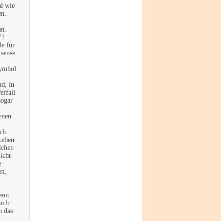
l wie
en.
nn.
’!
de für
 sense
Symbol
nd, in
rfall
sogar
enen
ach
Leben
lchen
icht
e
st,
enn
uch
n das