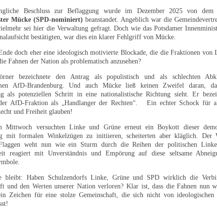
üngliche Beschluss zur Beflaggung wurde im Dezember 2025 von dem 
ster Mücke (SPD-nominiert)
beanstandet. Angeblich war die Gemeindevertre
vielmehr sei hier die Verwaltung gefragt. Doch wie das Potsdamer Innenminis
laufsicht bestätigten, war dies ein klarer Fehlgriff von Mücke.
nde doch eher eine ideologisch motivierte Blockade, die die Fraktionen von 
 die Fahnen der Nation als problematisch anzusehen?
rner bezeichnete den Antrag als populistisch und als schlechten Abk
emen AfD-Brandenburg. Und auch Mücke ließ keinen Zweifel daran, da
g als potenziellen Schritt in eine nationalistische Richtung sieht. Er beze
 der AfD-Fraktion als „Handlanger der Rechten“. Ein echter Schock für al
Recht und Freiheit glauben!
n Mittwoch versuchten Linke und Grüne erneut ein Boykott dieser demo
 mit formalen Winkelzügen zu initiieren, scheiterten aber kläglich. Der 
Flaggen weht nun wie ein Sturm durch die Reihen der politischen Link
keit reagiert mit Unverständnis und Empörung auf diese seltsame Abnei
ymbole.
e bleibt: Haben Schulzendorfs Linke, Grüne und SPD wirklich die Verb
ft und den Werten unserer Nation verloren? Klar ist, dass die Fahnen nun 
in Zeichen für eine stolze Gemeinschaft, die sich nicht von ideologischen
sst!