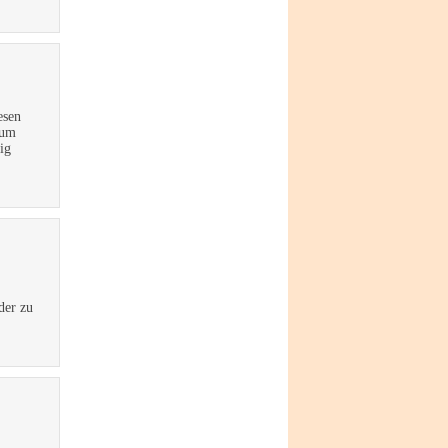
esen
rum
ig
der zu