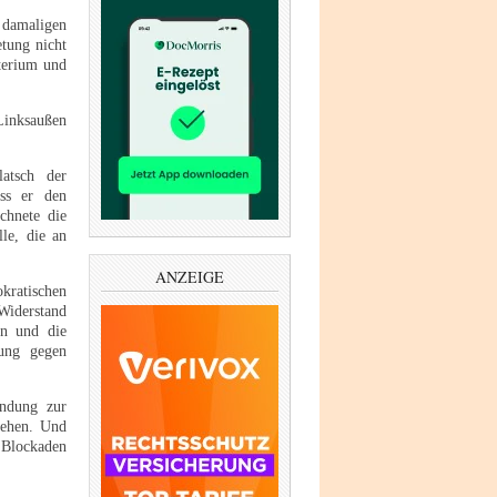
damaligen
tung nicht
terium und
Linksaußen
latsch der
ss er den
ichnete die
le, die an
ANZEIGE
kratischen
Widerstand
en und die
gung gegen
indung zur
wehen. Und
 Blockaden