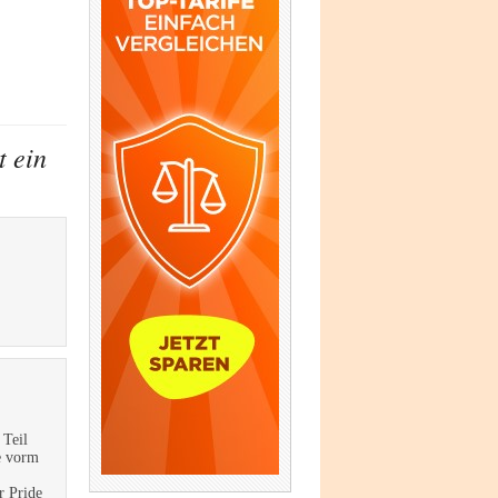
t ein
 Teil
e vorm
r Pride