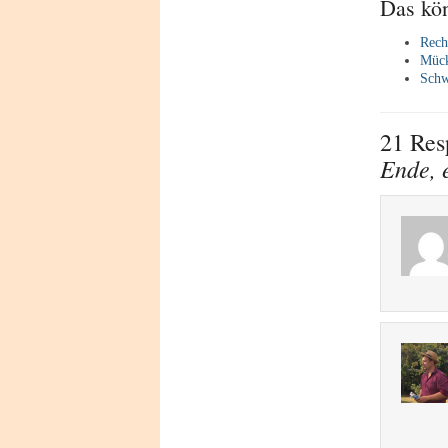
Das kön
Rech
Mück
Schw
21 Res
Ende, 