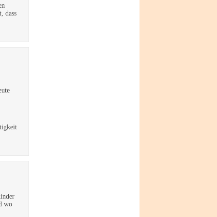
en
, dass
eute
tigkeit
Kinder
nd wo