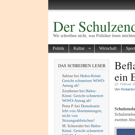
Der Schulzend
Wir schreiben nicht, was Politiker lesen möchte
Politik
Kultur
Wirtschaft
Spor
Befl
DAS SCHREIBEN LESER
ein 
Sabine
bei
Hafen-Krimi:
Gericht schmettert WiWO-
22. Februar 
Antrag ab!
Von
Redaktio
Zeuthener
bei
Hafen-
Krimi: Gericht schmettert
WiWO-Antrag ab!
Petra P.
bei
Demokratie
Schulzendo
lebt von Abstimmungen,
Schulzendo
nicht von
zweiten Ab
Sitzungsabbrüchen!
M. Schneider
bei
Hafen-
Krimi: Gericht schmettert