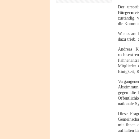
Der urspr
Bürgermei
zuständig, 
die Kommuna
War es am E
dazu trieb,
Andreas Kö
rechtsextr
Fahnenantra
Mitglieder
Einigkeit, 
Vergangene
Abstimmung
gegen die 
Öffentlich
nationale S
Diese Frag
Gemeinscha
mit ihnen e
aufhalten lä