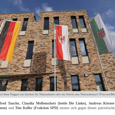
nd diese Flaggen ein Zeichen für Nationalstolz oder ein Schritt zum Nationalismus? (Foto:mwBil
fred Tauche, Claudia Mollenschott (beide Die Linke), Andreas Körner
ünen)
und
Tim Kolbe (Fraktion SPD)
setzten sich gegen diesen patriotisc