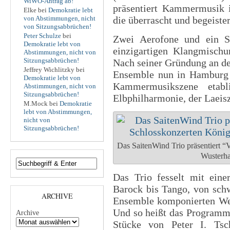
WiWO-Antrag ab!
präsentiert Kammermusik 
Elke
bei
Demokratie lebt
von Abstimmungen, nicht
die überrascht und begeister
von Sitzungsabbrüchen!
Peter Schulze
bei
Zwei Aerofone und ein Sa
Demokratie lebt von
einzigartigen Klangmischu
Abstimmungen, nicht von
Sitzungsabbrüchen!
Nach seiner Gründung an de
Jeffrey Wichlitzky
bei
Ensemble nun in Hamburg z
Demokratie lebt von
Kammermusikszene etabl
Abstimmungen, nicht von
Sitzungsabbrüchen!
Elbphilharmonie, der Laeis
M.Mock
bei
Demokratie
lebt von Abstimmungen,
nicht von
Sitzungsabbrüchen!
Das SaitenWind Trio präsentiert 
Wusterha
Das Trio fesselt mit ein
Barock bis Tango, von schw
ARCHIVE
Ensemble komponierten We
Und so heißt das Programm 
Archive
Stücke von Peter I. Tsc