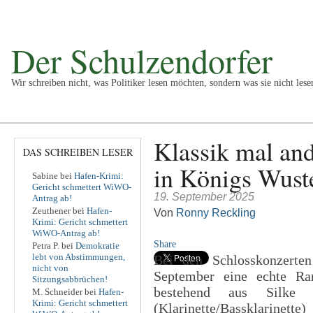
Der Schulzendorfer
Wir schreiben nicht, was Politiker lesen möchten, sondern was sie nicht lese
Politik
Kultur
Wirtschaft
Sport
Vermischtes
Impress
Klassik mal an
DAS SCHREIBEN LESER
in Königs Wust
Sabine
bei
Hafen-Krimi:
Gericht schmettert WiWO-
19. September 2025
Antrag ab!
Zeuthener
bei
Hafen-
Von
Ronny Reckling
Krimi: Gericht schmettert
WiWO-Antrag ab!
Share
Petra P.
bei
Demokratie
lebt von Abstimmungen,
Bei den Schlosskonzerte
nicht von
September eine echte Ra
Sitzungsabbrüchen!
bestehend aus Silke F
M. Schneider
bei
Hafen-
Krimi: Gericht schmettert
(Klarinette/Bassklarinet